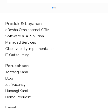
Produk & Layanan
eBesha Omnichannel CRM
Software & AI Solution
Managed Services
Observability Implementation
IT Outsourcing
CRM Berbasis AI untuk Masa Depan
Perusahaan
Bisnis
Tentang Kami
Blog
Job Vacancy
Hubungi Kami
Demo Request
Legal