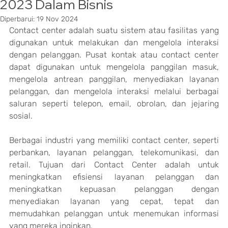
2023 Dalam Bisnis
Diperbarui:
19 Nov 2024
Contact center adalah suatu sistem atau fasilitas yang 
digunakan untuk melakukan dan mengelola interaksi 
dengan pelanggan. Pusat kontak atau contact center 
dapat digunakan untuk mengelola panggilan masuk, 
mengelola antrean panggilan, menyediakan layanan 
pelanggan, dan mengelola interaksi melalui berbagai 
saluran seperti telepon, email, obrolan, dan jejaring 
sosial.
Berbagai industri yang memiliki contact center, seperti 
perbankan, layanan pelanggan, telekomunikasi, dan 
retail. Tujuan dari Contact Center adalah untuk 
meningkatkan efisiensi layanan pelanggan dan 
meningkatkan kepuasan pelanggan dengan 
menyediakan layanan yang cepat, tepat dan 
memudahkan pelanggan untuk menemukan informasi 
yang mereka inginkan.