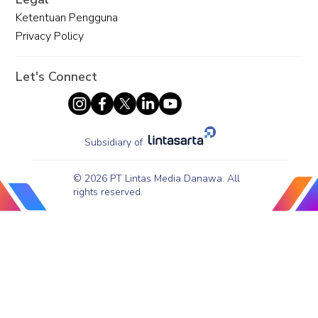
Ketentuan Pengguna
Privacy Policy
Let's Connect
Subsidiary of
© 2026 PT Lintas Media Danawa. All
rights reserved.