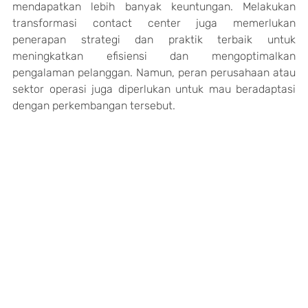
mendapatkan lebih banyak keuntungan. Melakukan 
transformasi contact center juga memerlukan 
penerapan strategi dan praktik terbaik untuk 
meningkatkan efisiensi dan mengoptimalkan 
pengalaman pelanggan. Namun, peran perusahaan atau 
sektor operasi juga diperlukan untuk mau beradaptasi 
dengan perkembangan tersebut.