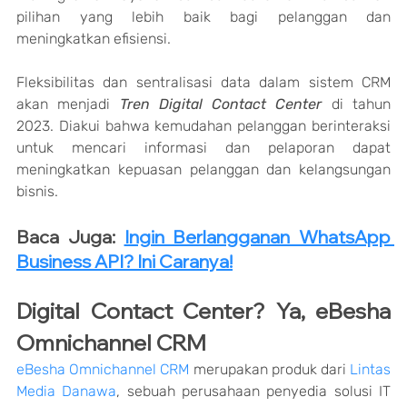
pilihan yang lebih baik bagi pelanggan dan 
meningkatkan efisiensi.
Fleksibilitas dan sentralisasi data dalam sistem CRM 
akan menjadi 
Tren Digital Contact Center
 di tahun 
2023. Diakui bahwa kemudahan pelanggan berinteraksi 
untuk mencari informasi dan pelaporan dapat 
meningkatkan kepuasan pelanggan dan kelangsungan 
bisnis.
Baca Juga: 
Ingin Berlangganan WhatsApp 
Business API? Ini Caranya!
Digital Contact Center? Ya, eBesha 
Omnichannel CRM
eBesha Omnichannel CRM
 merupakan produk dari 
Lintas 
Media Danawa
, sebuah perusahaan penyedia solusi IT 