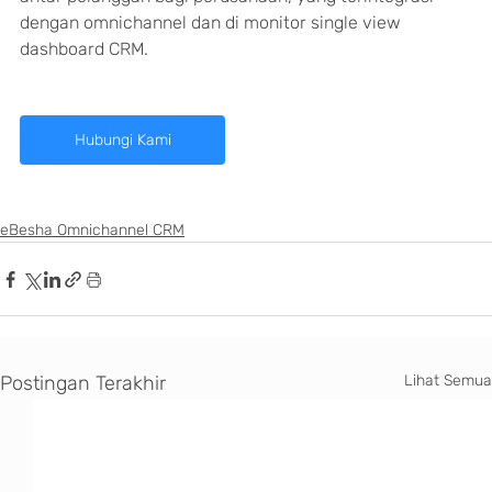
dengan omnichannel dan di monitor single view 
dashboard CRM.
Hubungi Kami
eBesha Omnichannel CRM
Postingan Terakhir
Lihat Semua