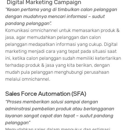
Digital Marketing Campaign
“Kesan pertama yang di timbulkan calon pelanggan 
dengan mudahnya mencari informasi – sudut 
pandang pelanggan”.
Komunikasi omnichannel untuk memasarkan produk & 
jasa, agar memudahkan pelanggan dan calon 
pelanggan medapatkan informasi yang cukup. Digital 
marketing menjadi cara yang tepat pada situasi saat 
ini, ketika calon pelanggan sudah memiliki ketertarikan 
terhadap produk & jasa yang kita berikan, dengan 
mudah pula pelanggan menghubungi perusahaan 
melalui omnichannel.
Sales Force Automation (SFA)
“Proses memberikan solusi sampai dengan 
adminstrasi pembelian produk atau berlangganan 
layanan sangat cepat dan tepat – sudut pandang 
pelanggan”
Memudahkan sales dalam mengukur dan estimasi 