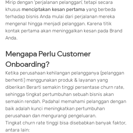
Mirip dengan 'perjalanan pelanggan', tetapi secara 
khusus 
menciptakan kesan pertama
 yang berbeda 
terhadap bisnis Anda mulai dari perjalanan mereka 
mengenal hingga menjadi pelanggan. Karena titik 
kontak pertama akan meninggalkan kesan pada Brand 
Anda.
Mengapa Perlu Customer 
Onboarding?
Ketika perusahaan kehilangan pelangganya (pelanggan 
berhenti) menggunakan produk & layanan yang 
diberikan Berarti semakin tinggi persentase churn rate, 
sehingga tingkat pertumbuhan sebuah bisnis akan 
semakin rendah. Padahal memahami pelanggan dengan 
baik adalah kunci meningkatkan pertumbuhan 
perusahaan dan mengurangi pengeluaran.
Tingkat churn rate tinggi bisa disebabkan banyak faktor, 
antara lain: