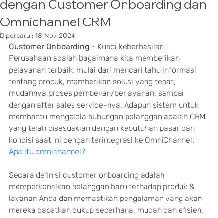
dengan Customer Onboarding dan
Omnichannel CRM
Diperbarui:
18 Nov 2024
Customer Onboarding -
 Kunci keberhasilan 
Perusahaan adalah bagaimana kita memberikan 
pelayanan terbaik, mulai dari mencari tahu informasi 
tentang produk, memberikan solusi yang tepat, 
mudahnya proses pembelian/berlayanan, sampai 
dengan after sales service-nya. Adapun sistem untuk 
membantu mengelola hubungan pelanggan adalah CRM 
yang telah disesuakian dengan kebutuhan pasar dan 
kondisi saat ini dengan terintegrasi ke OmniChannel. 
Apa itu omnichannel?
Secara definisi customer onboarding adalah 
memperkenalkan pelanggan baru terhadap produk & 
layanan Anda dan memastikan pengalaman yang akan 
mereka dapatkan cukup sederhana, mudah dan efisien. 