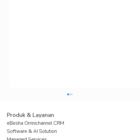
Produk & Layanan
eBesha Omnichannel CRM
Software & AI Solution
Managed Services