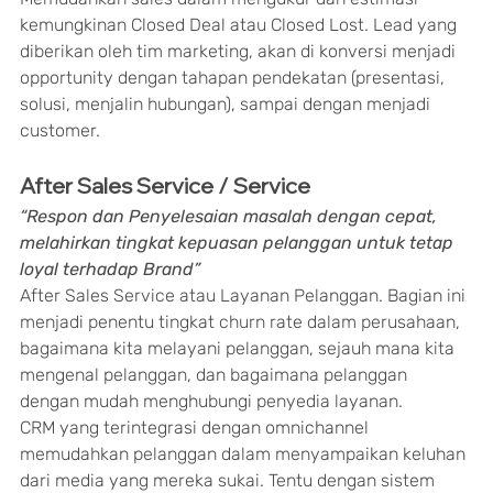
kemungkinan Closed Deal atau Closed Lost. Lead yang 
diberikan oleh tim marketing, akan di konversi menjadi 
opportunity dengan tahapan pendekatan (presentasi, 
solusi, menjalin hubungan), sampai dengan menjadi 
customer.
After Sales Service / Service
“Respon dan Penyelesaian masalah dengan cepat, 
melahirkan tingkat kepuasan pelanggan untuk tetap 
loyal terhadap Brand”
After Sales Service atau Layanan Pelanggan. Bagian ini 
menjadi penentu tingkat churn rate dalam perusahaan, 
bagaimana kita melayani pelanggan, sejauh mana kita 
mengenal pelanggan, dan bagaimana pelanggan 
dengan mudah menghubungi penyedia layanan.
CRM yang terintegrasi dengan omnichannel 
memudahkan pelanggan dalam menyampaikan keluhan 
dari media yang mereka sukai. Tentu dengan sistem 