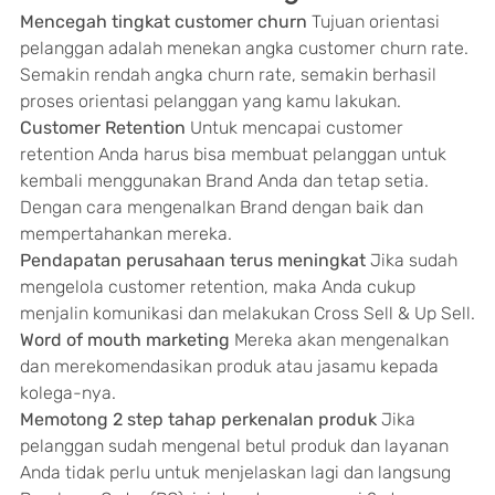
Mencegah tingkat customer churn
 Tujuan orientasi 
pelanggan adalah menekan angka customer churn rate. 
Semakin rendah angka churn rate, semakin berhasil 
proses orientasi pelanggan yang kamu lakukan.
Customer Retention
 Untuk mencapai customer 
retention Anda harus bisa membuat pelanggan untuk 
kembali menggunakan Brand Anda dan tetap setia. 
Dengan cara mengenalkan Brand dengan baik dan 
mempertahankan mereka.
Pendapatan perusahaan terus meningkat
 Jika sudah 
mengelola customer retention, maka Anda cukup 
menjalin komunikasi dan melakukan Cross Sell & Up Sell.
Word of mouth marketing
 Mereka akan mengenalkan 
dan merekomendasikan produk atau jasamu kepada 
kolega-nya.
Memotong 2 step tahap perkenalan produk
 Jika 
pelanggan sudah mengenal betul produk dan layanan 
Anda tidak perlu untuk menjelaskan lagi dan langsung 