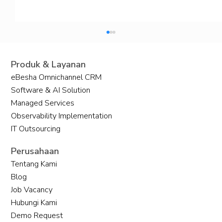
Produk & Layanan
eBesha Omnichannel CRM
Software & AI Solution
Managed Services
Observability Implementation
IT Outsourcing
CRM Berbasis AI untuk Masa Depan
Perusahaan
Bisnis
Tentang Kami
Blog
Job Vacancy
Hubungi Kami
Demo Request