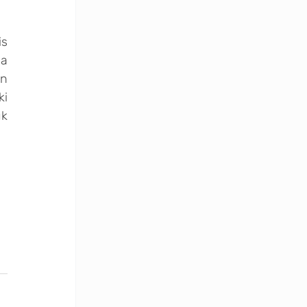
s 
a 
n 
i 
k 