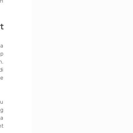
n 
 
a 
p 
. 
i 
e 
u 
g 
a 
t 