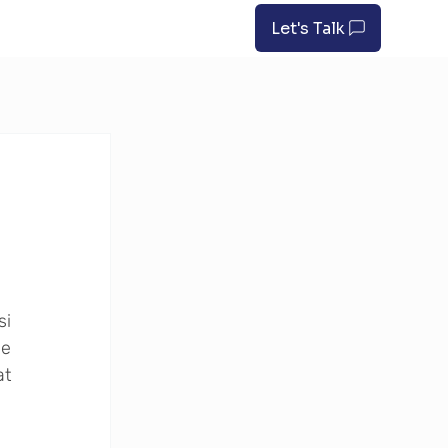
Let's Talk
i 
e 
t 