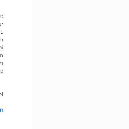
t 
r 
. 
m 
i 
n 
m 
p 
M 
n 