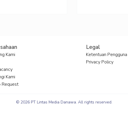
Legal
usahaan
Ketentuan Pengguna
ng Kami
Privacy Policy
acancy
 Berbasis AI untuk
Omnichannel Pad
a Depan Bisnis
Perbankan: Menin
gi Kami
kualitas layanan 
 Request
© 2026 PT Lintas Media Danawa. All rights reserved.