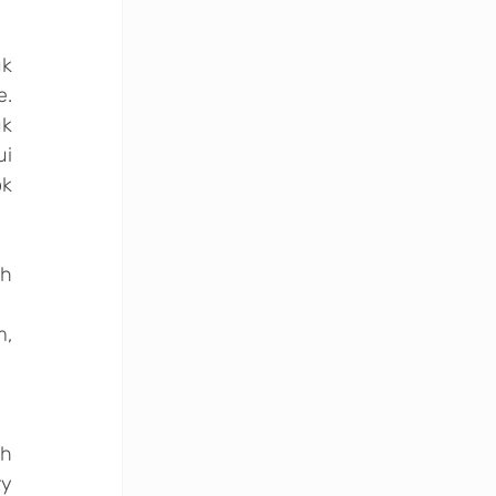
k 
. 
k 
i 
k 
h 
, 
h 
y 