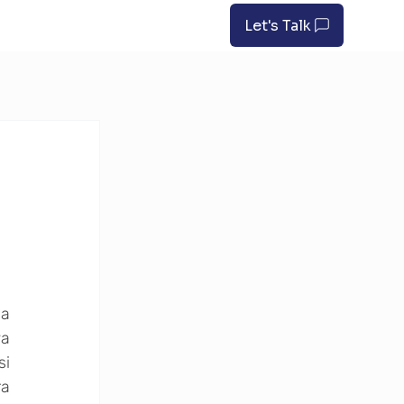
Let's Talk
a 
a 
i 
a 