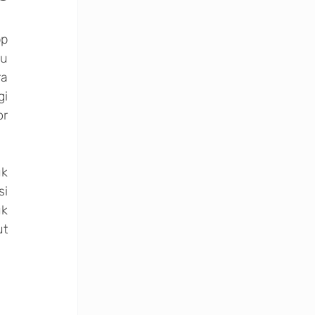
p 
u 
a 
i 
r 
k 
i 
k 
memudahkan pelanggan mencari informasi, sebelum agent mengambil alih chat tersebut 