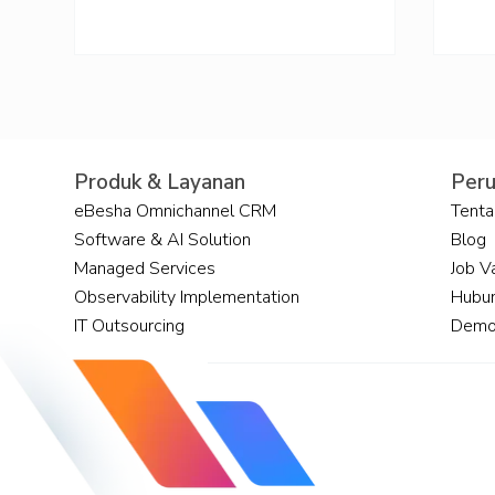
Produk & Layanan
Per
eBesha Omnichannel CRM
Tenta
Software & AI Solution
Blog
Managed Services
Job V
Pentingnya Memilih Solusi
CRM
Observability Implementation
Digital yang Tepat untuk
Mas
Hubun
Bisnis
IT Outsourcing
Demo