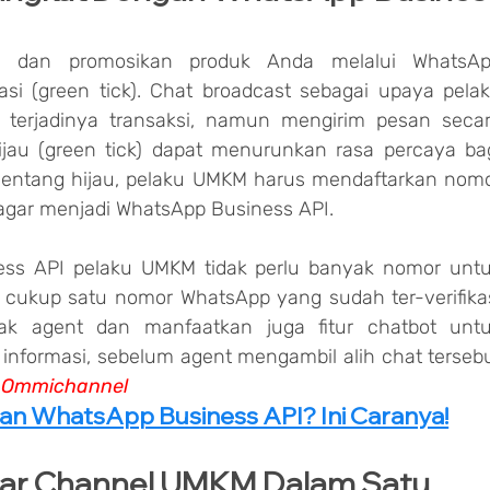
 dan promosikan produk Anda melalui WhatsAp
asi (green tick). Chat broadcast sebagai upaya pelak
erjadinya transaksi, namun mengirim pesan secar
au (green tick) dapat menurunkan rasa percaya bag
ntang hijau, pelaku UMKM harus mendaftarkan nomo
gar menjadi WhatsApp Business API.
ess API pelaku UMKM tidak perlu banyak nomor untu
 cukup satu nomor WhatsApp yang sudah ter-verifikas
k agent dan manfaatkan juga fitur chatbot untu
n Ommichannel
an WhatsApp Business API? Ini Caranya!
r Channel UMKM Dalam Satu 