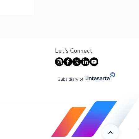
Let's Connect
a
Subsidiary of
gkatkan
nasabah